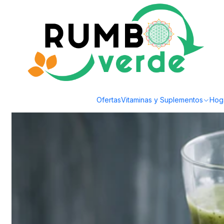
Envío gratis por compras sobre los 59.990 en la provincia de Santiago
Inicio
Tu Rumbo Verde
Claves fundamentales para prevenir el cáncer
Claves fund
Ofertas
Vitaminas y Suplementos
Hog