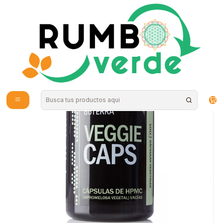
Envío gratis por compras sobre los 59.990 en la provincia de Santiago
Inicio
Estilo de Vida
Veganos
Doterra - Capsula vegetal Vacia 160u