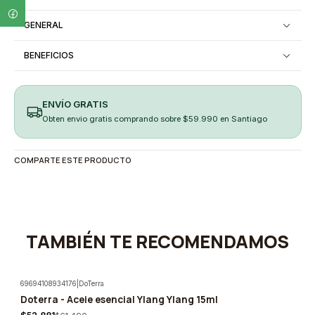
GENERAL
BENEFICIOS
ENVÍO GRATIS
Obten envio gratis comprando sobre $59.990 en Santiago
COMPARTE ESTE PRODUCTO
TAMBIÉN TE RECOMENDAMOS
69694108934176
|
DoTerra
Doterra - Aceie esencial Ylang Ylang 15ml
-14%