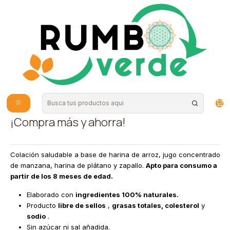
Envío gratis por compras sobre los 59.990 en la provincia de Santiago
Inicio
Alimentos Naturales
Snacks Saludables
Kuna Foods - Puffs de plátano zapallo 10g
|
Kuna Foods - Puffs de
plátano zapallo 10g
¡Compra más y ahorra!
Colación saludable a base de harina de arroz, jugo concentrado
de manzana, harina de plátano y zapallo.
Apto para consumo a
partir de los 8 meses de edad.
Elaborado con
ingredientes 100% naturales.
Producto
libre de sellos
,
grasas totales, colesterol
y
sodio
.
Sin azúcar ni sal añadida.