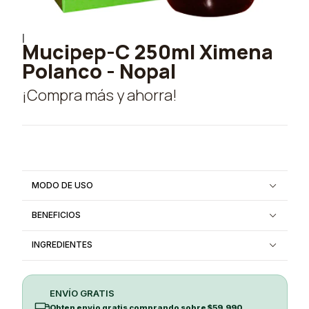
|
Mucipep-C 250ml Ximena
Polanco - Nopal
¡Compra más y ahorra!
MODO DE USO
BENEFICIOS
INGREDIENTES
ENVÍO GRATIS
Obten envio gratis comprando sobre $59.990