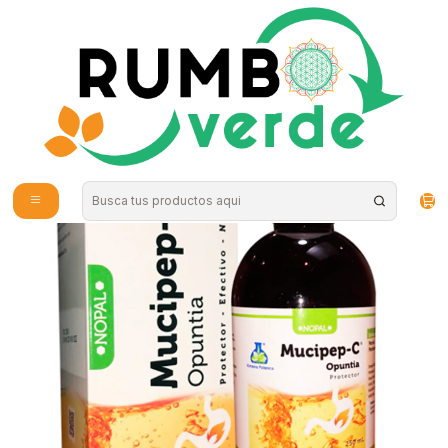
Envío gratis por compras sobre los 59.990 en la provincia de Santiago
Inicio
Vitaminas y Suplementos
Probióticos y Digestión
Mucipep-C 250ml Ximena Polanco - Nopal