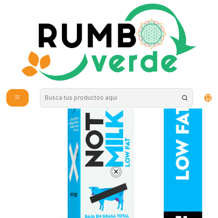
Envío gratis por compras sobre los 59.990 en la provincia de Santiago
Inicio
Bebidas Naturales
Bebidas Vegetales
Not Co - Not milk Low Fat 1L