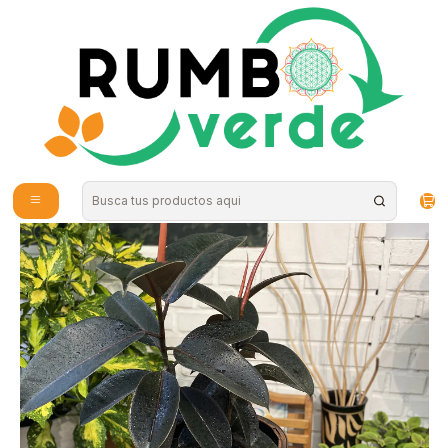
Envío gratis por compras sobre los 59.990 en la provincia de Santiago
Inicio
Plantas y Hierbas
Plantas
Plantas de Interior
Plantas RV - Gomero Burgundy tamaño L / Retiro en tienda