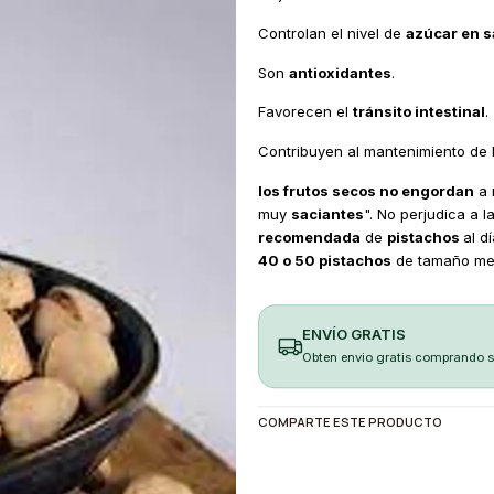
Controlan el nivel de
azúcar en 
Son
antioxidantes
.
Favorecen el
tránsito intestinal
.
Contribuyen al mantenimiento de 
los frutos secos no engordan
a 
muy
saciantes
". No perjudica a 
recomendada
de
pistachos
al d
40 o 50 pistachos
de tamaño me
ENVÍO GRATIS
Obten envio gratis comprando 
COMPARTE ESTE PRODUCTO