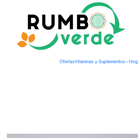
Envío gratis por compras sobre los 59.990 en la provincia de Santiago
Inicio
Alimentos Naturales
Snacks Saludables
Positiv - Pistachos sin s
Ofertas
Vitaminas y Suplementos
Hog