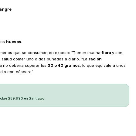
sangre
.
los
huesos
.
menos que se consuman en exceso: "Tienen mucha
fibra
y son
la salud comer uno o dos puñados a diario. "La
ración
ía no debería superar los
30 o 40 gramos
, lo que equivale a unos
dio con cáscara"
sobre $59.990 en Santiago