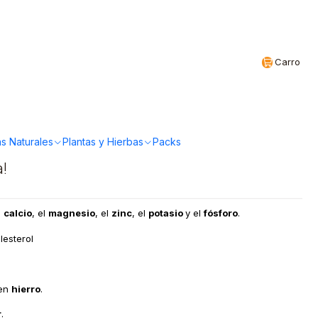
Realizamos envíos a todo Chile
CL
Carro
istachos sin sal
s Naturales
Plantas y Hierbas
Packs
a!
l
calcio
, el
magnesio
, el
zinc
, el
potasio
y el
fósforo
.
lesterol
 en
hierro
.
r
.