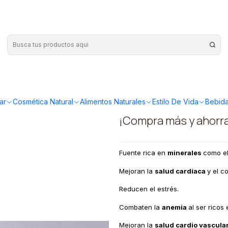
al 200grs
|
Positiv - P
200grs
ar
Cosmética Natural
Alimentos Naturales
Estilo De Vida
Bebida
¡Compra más y ahorr
Fuente rica en
minerales
como e
Mejoran la
salud cardíaca
y el co
Reducen el estrés.
Combaten la
anemia
al ser ricos
Mejoran la
salud cardio vascula