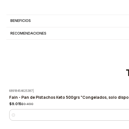
BENEFICIOS
RECOMENDACIONES
68918454625387
|
Fain - Pan de Pistachos Keto 500grs "Congelados, solo dispon
-5%
$9.015
$9.490
Cantidad