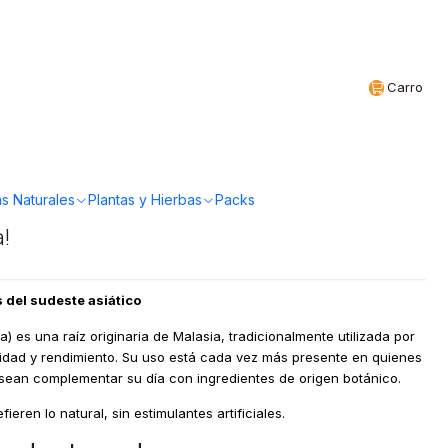
Realizamos envíos a todo Chile
CL
Carro
 Tongkat Ali 60
s Naturales
Plantas y Hierbas
Packs
a!
s del sudeste asiático
) es una raíz originaria de Malasia, tradicionalmente utilizada por
lidad y rendimiento. Su uso está cada vez más presente en quienes
desean complementar su día con ingredientes de origen botánico.
eren lo natural, sin estimulantes artificiales.