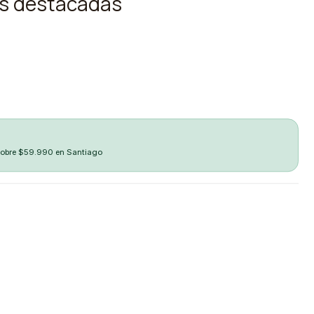
as destacadas
sobre $59.990 en Santiago