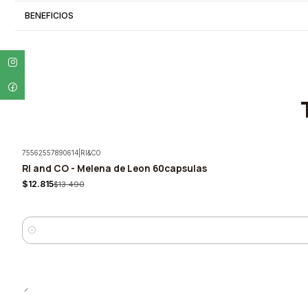
BENEFICIOS
75562557890614
|
RI&CO
RI and CO - Melena de Leon 60capsulas
-5%
$12.815
$13.490
Cantidad