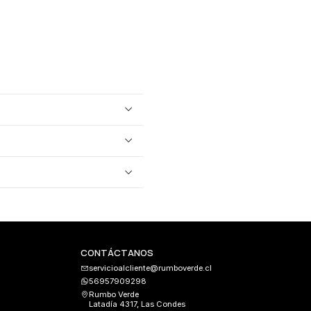
CONTÁCTANOS
servicioalcliente@rumboverde.cl
56957909298
Rumbo Verde
Latadía 4317, Las Condes