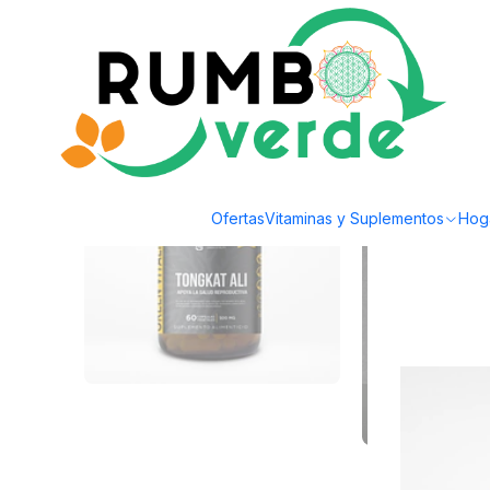
Envío gratis por compras sobre los 59.990 en la provincia de Santiago
Inicio
Vitaminas y Suplementos
RI and CO - Tongkat Ali 60 capsulas
Ofertas
Vitaminas y Suplementos
Hog