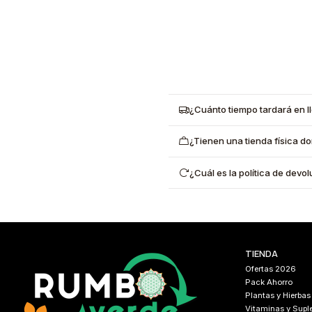
¿Cuánto tiempo tardará en l
¿Tienen una tienda física d
¿Cuál es la política de dev
TIENDA
Ofertas 2026
Pack Ahorro
Plantas y Hierbas
Vitaminas y Sup