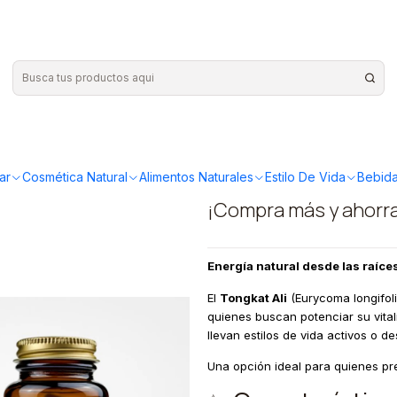
|
RI and CO -
capsulas
ar
Cosmética Natural
Alimentos Naturales
Estilo De Vida
Bebida
¡Compra más y ahorr
Energía natural desde las raíce
El
Tongkat Ali
(Eurycoma longifolia
quienes buscan potenciar su vita
llevan estilos de vida activos o 
Una opción ideal para quienes prefi