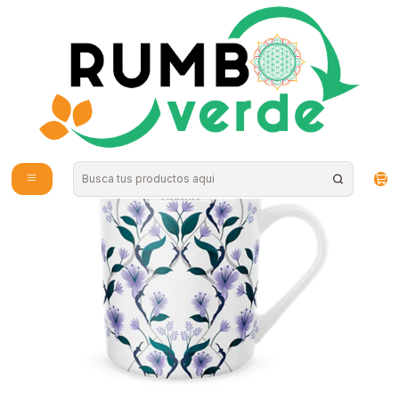
Envío gratis por compras sobre los 59.990 en la provincia de Santiago
Inicio
Bebidas Naturales
Té, Café y Mate
Taza de Cerámica Pukka Night Time