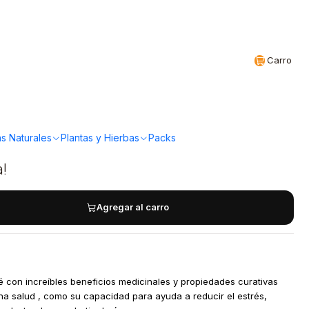
Realizamos envíos a todo Chile
CL
Carro
 150gr Health
s Naturales
Plantas y Hierbas
Packs
a!
Agregar al carro
é con increíbles beneficios medicinales y propiedades curativas
na salud , como su capacidad para ayuda a reducir el estrés,