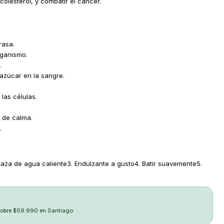
colesterol, y combatir el cáncer.
rasa.
rganismo.
.
 azúcar en la sangre.
las células.
 de calma.
.
 taza de agua caliente3. Endulzante a gusto4. Batir suavemente5.
sobre $59.990 en Santiago