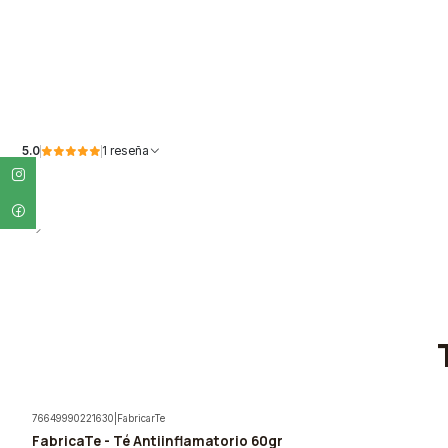
5.0
1 reseña
76649990221630
|
FabricarTe
FabricaTe - Té Antiinflamatorio 60gr
-5%