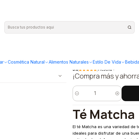
l
|
TÉ MATCHA
natural
ar
Cosmética Natural
Alimentos Naturales
Estilo De Vida
Bebida
5.0
1 reseña
¡Compra más y ahorr
Cantidad
Té Matcha
El té Matcha es una variedad de t
ideales para disfrutar de una bue