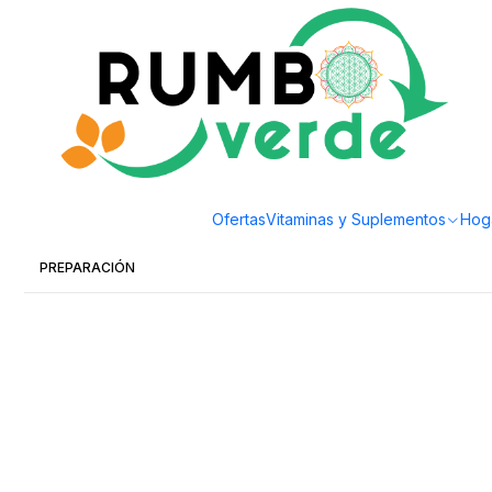
Envío gratis por compras sobre los 59.990 en la provincia de Santiago
Inicio
Bebidas Naturales
Té, Café y Mate
TÉ MATCHA 150gr Health natura
GENERAL
Ofertas
Vitaminas y Suplementos
Hog
BENEFICIOS
PREPARACIÓN