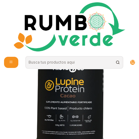
Envío gratis por compras sobre los 59.990 en la provincia de Santiago
Inicio
Alimentos Naturales
Superalimentos en Polvo
Proteína de Lupino sabor Cacao 550g Prote&Co